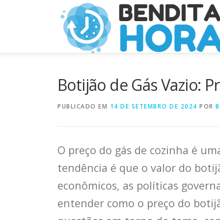
Pular
para
o
conteúdo
Botijão de Gás Vazio: 
PUBLICADO EM
14 DE SETEMBRO DE 2024
POR
B
O preço do gás de cozinha é uma
tendência é que o valor do bot
econômicos, as políticas gover
entender como o preço do botijã