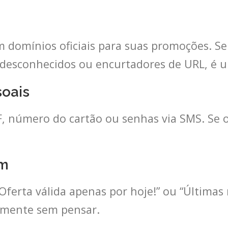
am domínios oficiais para suas promoções. S
esconhecidos ou encurtadores de URL, é um
soais
, número do cartão ou senhas via SMS. Se o
em
ferta válida apenas por hoje!” ou “Últimas 
damente sem pensar.