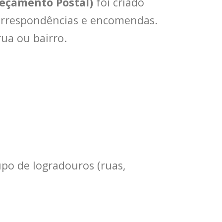
reçamento Postal)
foi criado
e correspondências e encomendas.
ua ou bairro.
o de logradouros (ruas,