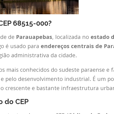
 CEP 68515-000?
ade de
Parauapebas
, localizada no
estado d
go é usado para
endereços centrais de Pa
gião administrativa da cidade.
s mais conhecidos do sudeste paraense e f
 e pelo desenvolvimento industrial. É um p
o crescente e bastante infraestrutura urba
o do CEP