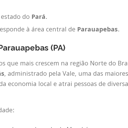
o estado do
Pará
.
responde à área central de
Parauapebas
.
Parauapebas (PA)
 que mais crescem na região Norte do Brasi
ás
, administrado pela Vale, uma das maior
a economia local e atrai pessoas de divers
dade: