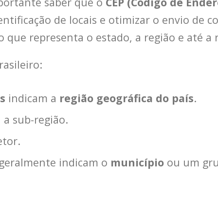
portante saber que o
CEP (Código de Ende
identificação de locais e otimizar o envio d
que representa o estado, a região e até a r
asileiro:
s
indicam a
região geográfica do país
.
a sub-região.
tor.
geralmente indicam o
município
ou um grup