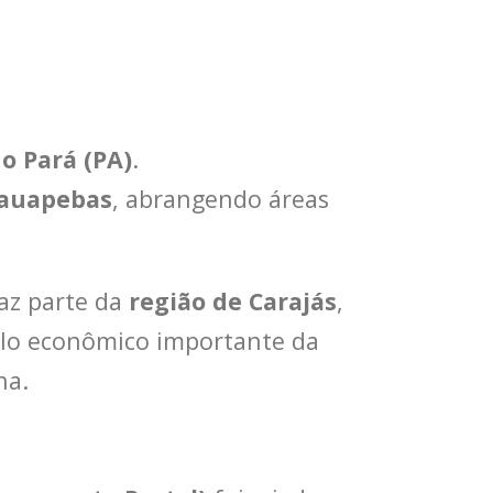
o Pará (PA)
.
rauapebas
, abrangendo áreas
az parte da
região de Carajás
,
olo econômico importante da
na.